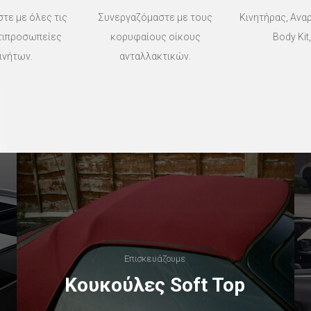
τε με όλες τις
Συνεργαζόμαστε με τους
Κινητήρας, Ανα
τιπροσωπείες
κορυφαίους οίκους
Body Kit,
ινήτων.
ανταλλακτικών.
Επισκευάζουμε
Κουκούλες Soft Top