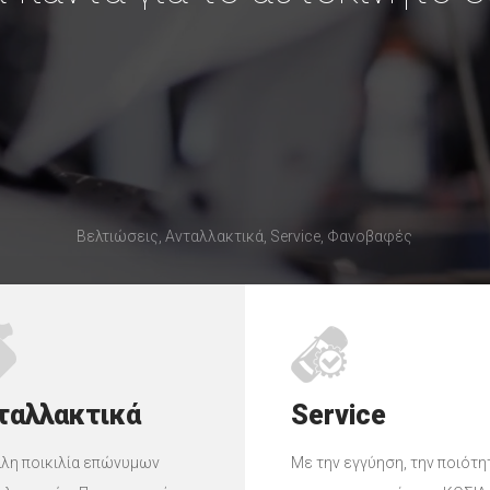
Βελτιώσεις, Ανταλλακτικά, Service, Φανοβαφές
ταλλακτικά
Service
λη ποικιλία επώνυμων
Με την εγγύηση, την ποιότη