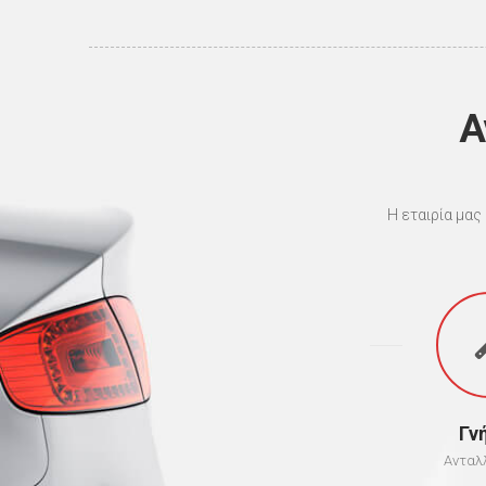
Α
Η εταιρία μας
Γν
Ανταλ