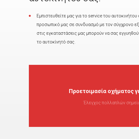
Εμπιστευθείτε μας για το service του αυτοκινήτου
προσωπικό μας σε συνδυασμό με τον σύγχρονο ε
στις εγκαταστάσεις μας μπορούν να σας εγγυηθού
το αυτοκίνητό σας.
Προετοιμασία οχήματος γ
Προετοιμάζουμε το όχημα σας για την αντιμετ
δυσκολίας στον έλεγχο ΚΤΕ
Έλεγχος πολλαπλών σημεί