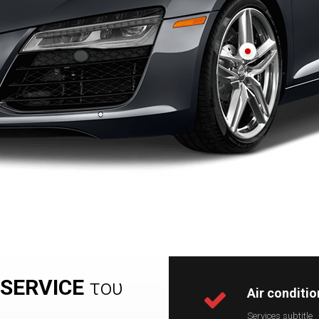
Service Air Condition, 
κυκλώματος κλπ
Aισθητήρες, Eγκέφαλοι,
SERVICE
του
Air conditio
Services subtitle