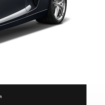
Επισκευές κλιματιστικού, Καθαρισμός ψυκτικού
 Mπαταρίες, Διαγνώσεις.
n