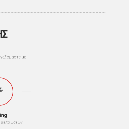
ΗΣ
εργαζόμαστε με
ing
ά Βελτιώσεων